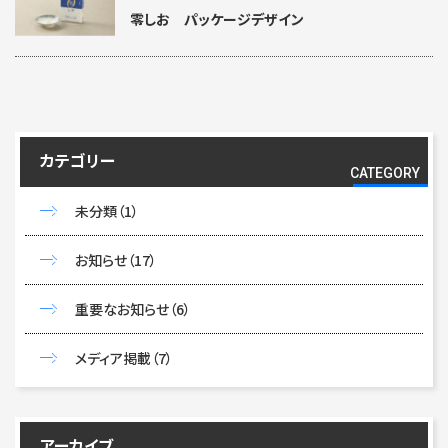
US
零しお パッケージデザイン
カテゴリー
CATEGORY
未分類
（1）
お知らせ
（17）
重要なお知らせ
（6）
メディア掲載
（7）
アーカイブ